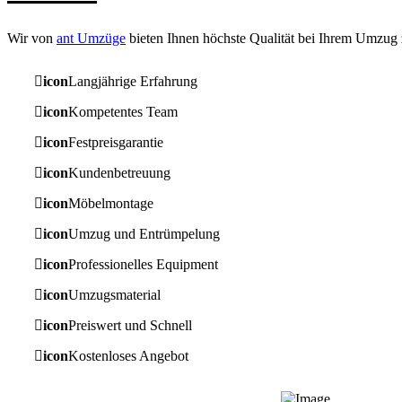
Wir von
ant Umzüge
bieten Ihnen höchste Qualität bei Ihrem Umzug z
icon
Langjährige Erfahrung
icon
Kompetentes Team
icon
Festpreisgarantie
icon
Kundenbetreuung
icon
Möbelmontage
icon
Umzug und Entrümpelung
icon
Professionelles Equipment
icon
Umzugsmaterial
icon
Preiswert und Schnell
icon
Kostenloses Angebot