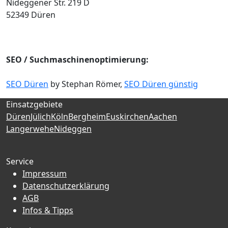
Nideggener Str. 219 D
52349 Düren
SEO / Suchmaschinenoptimierung:
SEO Düren
by Stephan Römer,
SEO Düren günstig
Einsatzgebiete
Düren
Jülich
Köln
Bergheim
Euskirchen
Aachen
Langerwehe
Nideggen
Service
Impressum
Datenschutzerklärung
AGB
Infos & Tipps