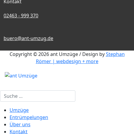
Kontakt
02463 - 999 370
buero@ant-umzug.de
Copyright © 2026 ant Umzüge / Design by
Stephan
Römer | webdesign + more
Suchen
Umzüge
Entrümpelungen
Über uns
Kontakt